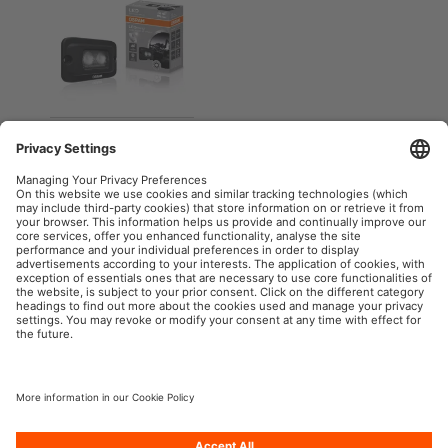
Flush mount WL
VX100-FL
Serie Value
OSRAM Automotive nei Social
P.IVA 00745030155
Società
Condizioni generali di utilizzo
Norme sulla Privacy
Informativa sui cookie
Politica sull’IA