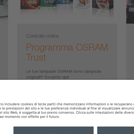
Controllo online
Programma OSRAM
Trust
Le tue lampade OSRAM sono lampade
originali? Scoprilo qui!
ali di utilizzo
Norme sulla Privacy
OSR