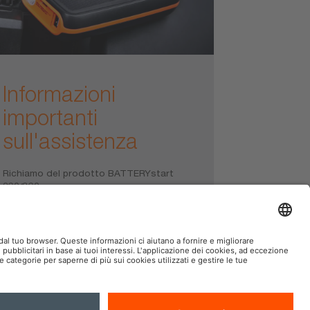
Informazioni
importanti
sull'assistenza
Richiamo del prodotto BATTERYstart
260/360
Vedi qui i dettagli
AM Automotive nei Social