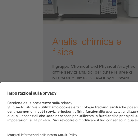
Analisi chimica e
fisica
Il gruppo Chemical and Physical Analytics
offre servizi analitici per tutte le aree di
business di ams OSRAM lungo l'intera
catena del valore aggiunto, nonché per i
clienti esterni.
P.IVA 00745030155
Società
Condizioni gener