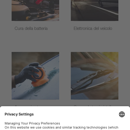
Cura della batteria
Elettronica del veicolo
Accessori auto
Spazzole tergicristallo