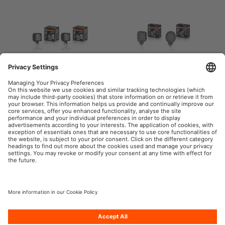
Serie Multifunctional
Serie Functional
OSRAM Automotive nei Social
P.IVA 00745030155
Società
Condizioni generali di utilizzo
Norme sulla Privacy
Informativa sui cookie
Politica sull’IA
Contatti