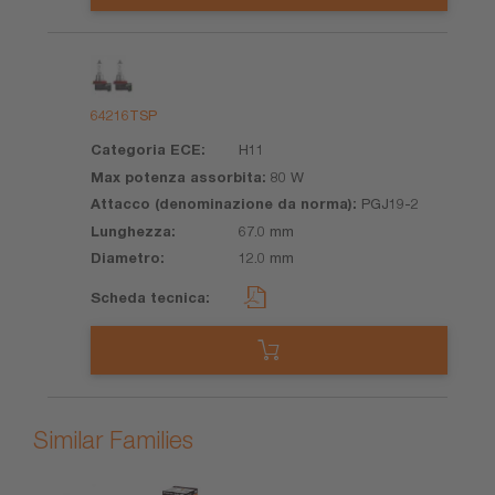
64216TSP
H11
80 W
PGJ19-2
67.0 mm
12.0 mm
Similar Families