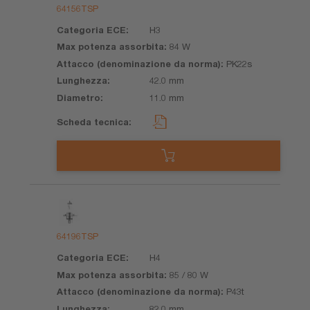
64156TSP
H3
84 W
PK22s
42.0 mm
11.0 mm
64196TSP
H4
85 / 80 W
P43t
82.0 mm