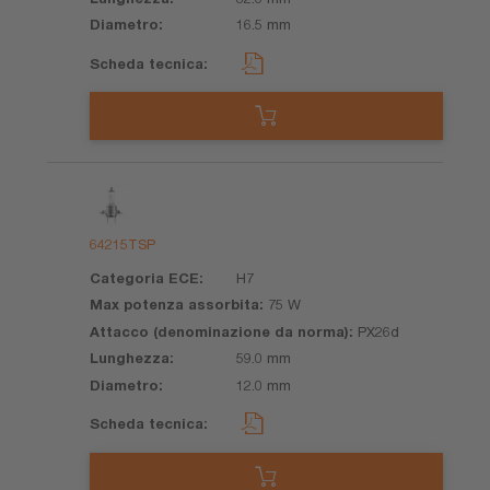
16.5 mm
64215TSP
H7
75 W
PX26d
59.0 mm
12.0 mm