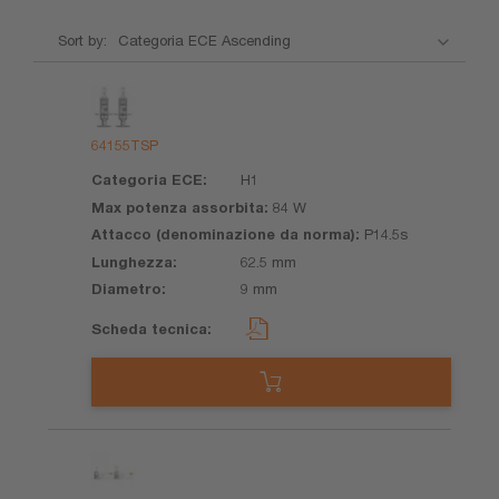
Sort by:
Nome
Categoria
Max
Attacco
Lungh
del
ECE
potenza
(denominazione
prodotto
assorbita
da norma)
64155TSP
H1
84 W
P14.5s
62.5 mm
9 mm