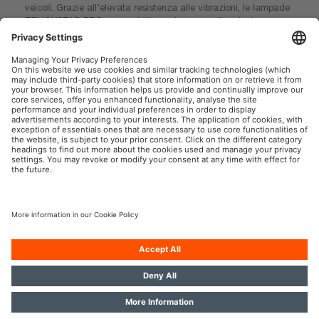
veicoli. Grazie all'elevata resistenza alle vibrazioni, le lampade
TRUCKSTAR PRO sono adatte anche per applicazioni gravose.
Grazie alla loro straordinaria luminosità e alla durata fino a 2,5
volte maggiore rispetto alle lampade standard, le lampade
migliorano la tua sicurezza durante la guida su strada.
OSRAM Automotive nei Social
P.IVA 00745030155
Società
Condizioni generali di utilizzo
Norme sulla Privacy
Informativa sui cookie
Politica sull’IA
Contatti
© 2026, OSRAM GmbH. Tutti i diritti riservati.