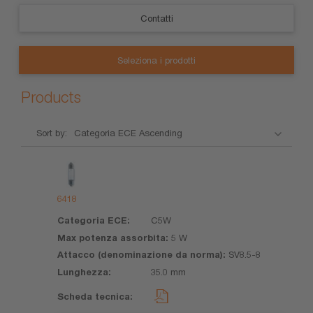
Contatti
Seleziona i prodotti
Products
Sort by:
Nome
Categoria
Max
Attacco
Lungh
del
ECE
potenza
(denominazione
prodotto
assorbita
da norma)
6418
C5W
5 W
SV8.5-8
35.0 mm