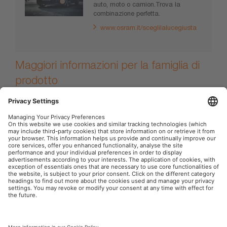
auto, moto o camion.Trova la
combinazione perfetta.
www.osram.it/sceglilalucegiusta
Maggiori informazioni per la famiglia di
prodotto
Le lampade siluro OSRAM ORIGINAL, caratterizzate
dall'affidabile qualità OEM, possono essere utilizzate come
ricambi originali, ad esempio come luci della targa.
OSRAM Automotive nei Social
P.IVA 00745030155
Società
Condizioni generali di utilizzo
Norme sulla Privacy