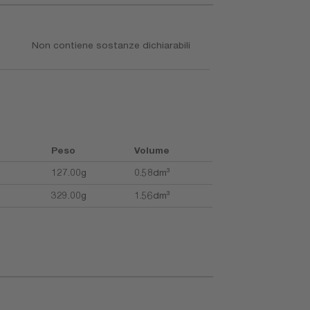
Non contiene sostanze dichiarabili
Peso
Volume
127.00g
0.58dm³
329.00g
1.56dm³