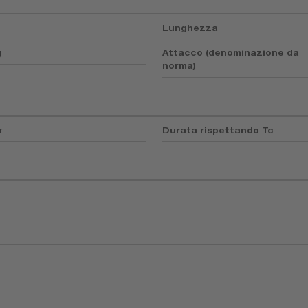
Lunghezza
g
Attacco (denominazione da
norma)
r
Durata rispettando Tc