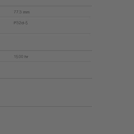
77.3 mm
P32d-5
1500 hr