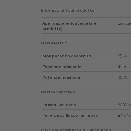
Informazioni sul prodotto
Applicazione (categoria e
Lampad
prodotto)
Dati elettrici
Max potenza assorbita
35 W
Tensione nominale
42 V
Potenza nominale
35 W
Dati fotometrici
Flusso luminoso
3200 l
Tolleranza flusso luminoso
±15 %
Physical Attributes & Dimensions