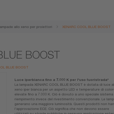
ampade allo xeno per proiettori
XENARC COOL BLUE BOOST
BLUE BOOST
 COOL BLUE BOOST
Luce iperbianca fino a 7.000 K per l'uso fuoristrada*
La lampada XENARC COOL BLUE BOOST è dotata di luce al
xeno iper bianca per un aspetto LED e temperature di color
elevate fino a 7.000 K. Ciò è dovuto a uno speciale sistema 
riempimento invece del rivestimento convenzionale. Le lam
generano una maggiore luminosità. Questi prodotti non ha
l'approvazione ECE. Ciò significa che non devono essere
utilizzati su strade pubbliche in nessuna applicazione ester