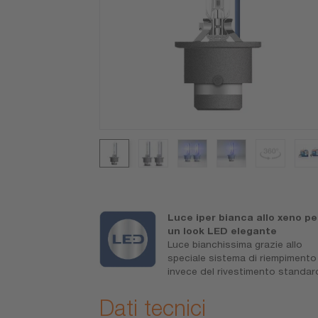
ità
Luce iper bianca allo xeno pe
i vedere più
un look LED elegante
 più
Luce bianchissima grazie allo
speciale sistema di riempimento
invece del rivestimento standar
Dati tecnici