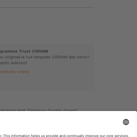
ogramma Trust OSRAM
o originali le tue lampade OSRAM allo xeno?
prilo adesso!
ontrollo online
mensioni reali. Distanza. Durata. Questi
pena la cancellazione della licenza operativa
ore locale per informazioni sulla disponibilita