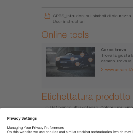
GPRS_Istruzioni sui simboli di sicurezza
User instruction
Online tools
Cerco trovo
Trova la giusta 
camion.Trova la
www.osram.it/s
Etichettatura prodotto
(I) LED bianco ultra-intenso. Colore luce. Fi
prodotti non sono certificati ECE. E pertanto
e la perdita della copertura assicurativa. Dive
nel vostro paese.