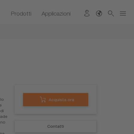
Prodotti
Applicazioni
lo
Acquista ora
e
di
pade
nno
Contatti
na.