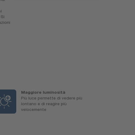
i
 Si
azioni
Maggiore luminosità
L
Più luce permette di vedere più
u
lontano e di reagire più
L
velocemente
s
i