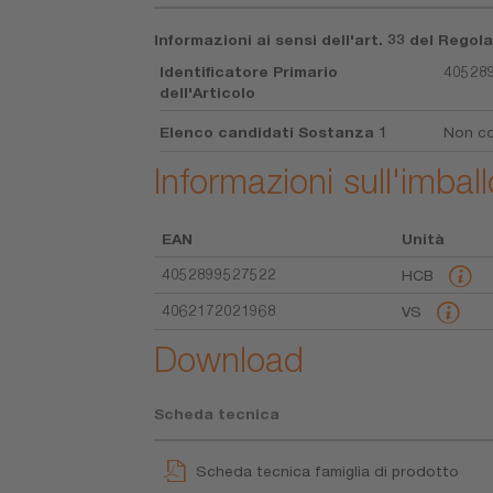
Informazioni ai sensi dell'art. 33 del Rego
Identificatore Primario
40528
dell'Articolo
Elenco candidati Sostanza 1
Non co
Informazioni sull'imball
EAN
Unità
4052899527522
HCB
4062172021968
VS
Download
Scheda tecnica
Scheda tecnica famiglia di prodotto