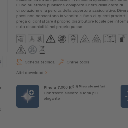
L'uso su strade pubbliche comporta il ritiro della carta di
circolazione e la perdita della copertura assicurativa. Divers
paesi non consentono la vendita e l'uso di questi prodotti.
prega di contattare il proprio distributore locale per inform
sulla disponibilità nel proprio paese.
Scheda tecnica
Online tools
Altri download
1)
1) Misurato nei fari
r
Fino a 7.000 K
Contrasto elevato e look più
elegante
d