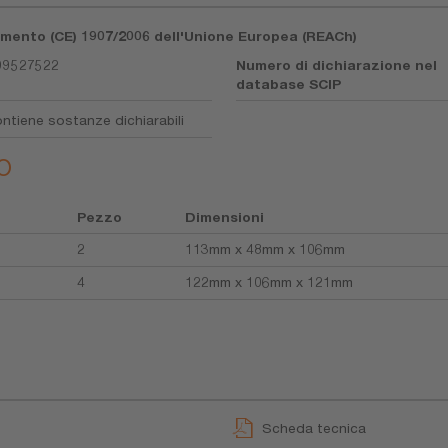
lamento (CE) 1907/2006 dell'Unione Europea (REACh)
99527522
Numero di dichiarazione nel
database SCIP
ntiene sostanze dichiarabili
o
Pezzo
Dimensioni
2
113mm x 48mm x 106mm
4
122mm x 106mm x 121mm
Scheda tecnica