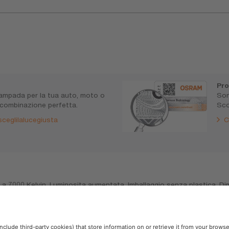
Pr
lampada per la tua auto, moto o
Son
 combinazione perfetta.
Sco
ceglilalucegiusta
C
no a 7000 Kelvin. Luminosita aumentata. Imballaggio senza plastica. Di
 vietato l‘uso su strade pubbliche in qualsiasi applicazione esterna, 
rsi paesi ne vietano la vendita e l’uso. Contattate il vostro distribut