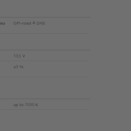
/su
Off-road ≙ D4S
13,5 V
±3 %
up to 7000 K