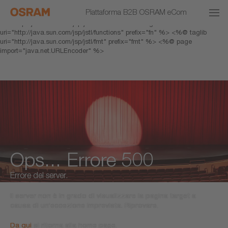
<% response.setHeader("Cache-Control","no-cache"); %> <%@ page
Piattaforma B2B OSRAM eCom
pageEncoding="UTF-8" %> <%@ taglib prefix="c"
uri="http://java.sun.com/jsp/jstl/core" %> <%@ taglib
uri="http://java.sun.com/jsp/jstl/functions" prefix="fn" %> <%@ taglib
uri="http://java.sun.com/jsp/jstl/fmt" prefix="fmt" %> <%@ page
import="java.net.URLEncoder" %>
Ops... Errore 500
Errore del server.
Il server non è in grado di visualizzare la pagina target a
causa di un’eccezione imprevista. Riprovare.
Da qui
si ritorna alla home page.