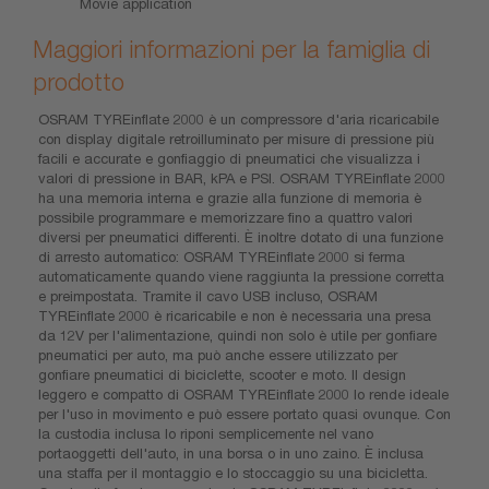
Movie application
Maggiori informazioni per la famiglia di
prodotto
OSRAM TYREinflate 2000 è un compressore d'aria ricaricabile
con display digitale retroilluminato per misure di pressione più
facili e accurate e gonfiaggio di pneumatici che visualizza i
valori di pressione in BAR, kPA e PSI. OSRAM TYREinflate 2000
ha una memoria interna e grazie alla funzione di memoria è
possibile programmare e memorizzare fino a quattro valori
diversi per pneumatici differenti. È inoltre dotato di una funzione
di arresto automatico: OSRAM TYREinflate 2000 si ferma
automaticamente quando viene raggiunta la pressione corretta
e preimpostata. Tramite il cavo USB incluso, OSRAM
TYREinflate 2000 è ricaricabile e non è necessaria una presa
da 12V per l'alimentazione, quindi non solo è utile per gonfiare
pneumatici per auto, ma può anche essere utilizzato per
gonfiare pneumatici di biciclette, scooter e moto. Il design
leggero e compatto di OSRAM TYREinflate 2000 lo rende ideale
per l'uso in movimento e può essere portato quasi ovunque. Con
la custodia inclusa lo riponi semplicemente nel vano
portaoggetti dell'auto, in una borsa o in uno zaino. È inclusa
una staffa per il montaggio e lo stoccaggio su una bicicletta.