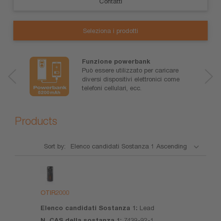
Contatti
Seleziona i prodotti
Funzione powerbank
Può essere utilizzato per caricare
diversi dispositivi elettronici come
telefoni cellulari, ecc.
Products
Sort by:
Nome
Elenco
N. CAS
Scheda
del
candidati
della
tecnica
prodotto
Sostanza
sostanza
OTIR2000
1
1
Lead
7439-92-1