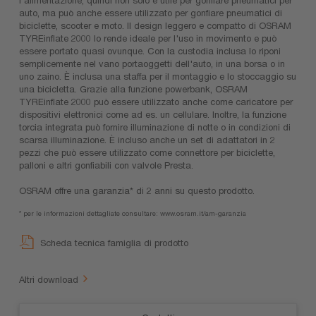
auto, ma può anche essere utilizzato per gonfiare pneumatici di
biciclette, scooter e moto. Il design leggero e compatto di OSRAM
TYREinflate 2000 lo rende ideale per l'uso in movimento e può
essere portato quasi ovunque. Con la custodia inclusa lo riponi
semplicemente nel vano portaoggetti dell'auto, in una borsa o in
uno zaino. È inclusa una staffa per il montaggio e lo stoccaggio su
una bicicletta. Grazie alla funzione powerbank, OSRAM
TYREinflate 2000 può essere utilizzato anche come caricatore per
dispositivi elettronici come ad es. un cellulare. Inoltre, la funzione
torcia integrata può fornire illuminazione di notte o in condizioni di
scarsa illuminazione. È incluso anche un set di adattatori in 2
pezzi che può essere utilizzato come connettore per biciclette,
palloni e altri gonfiabili con valvole Presta.
OSRAM offre una garanzia* di 2 anni su questo prodotto.
* per le informazioni dettagliate consultare: www.osram.it/am-garanzia
Scheda tecnica famiglia di prodotto
Altri download