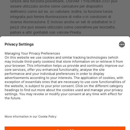
Grazie alla funzione powerbank, OSRAM TYREinflate 2000 può
essere utilizzato anche come caricatore per dispositivi
elettronici come ad es. un cellulare. Inoltre, la funzione torcia
integrata può fornire illuminazione di notte o in condizioni di
scarsa illuminazione. È incluso anche un set di adattatori in 2
pezzi che può essere utilizzato come connettore per biciclette,
palloni e altri gonfiabili con valvole Presta.
OSRAM offre una garanzia* di 2 anni su questo prodotto.
* per le informazioni dettagliate consultare: www.osram.it/am-garanzia
OSRAM Automotive nei Social
P.IVA 00745030155
Società
Condizioni generali di utilizzo
Norme sulla Privacy
Informativa sui cookie
Politica sull’IA