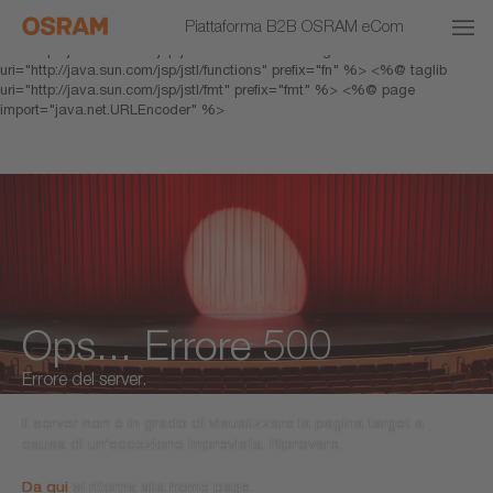
<% response.setHeader("Cache-Control","no-cache"); %> <%@ page
Piattaforma B2B OSRAM eCom
pageEncoding="UTF-8" %> <%@ taglib prefix="c"
uri="http://java.sun.com/jsp/jstl/core" %> <%@ taglib
uri="http://java.sun.com/jsp/jstl/functions" prefix="fn" %> <%@ taglib
uri="http://java.sun.com/jsp/jstl/fmt" prefix="fmt" %> <%@ page
import="java.net.URLEncoder" %>
Ops... Errore 500
Errore del server.
Il server non è in grado di visualizzare la pagina target a
causa di un’eccezione imprevista. Riprovare.
Da qui
si ritorna alla home page.