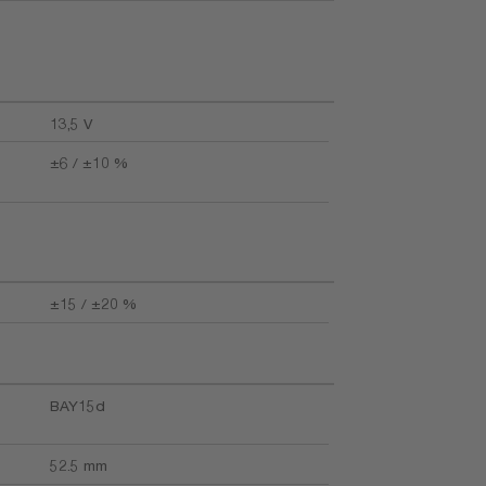
13,5 V
±6 / ±10 %
±15 / ±20 %
BAY15d
52.5 mm