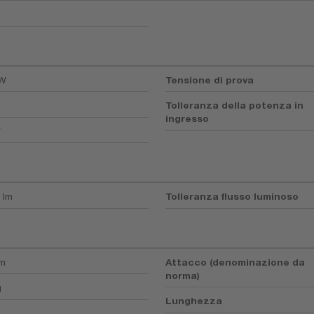
 W
Tensione di prova
Tolleranza della potenza in
ingresso
W
 lm
Tolleranza flusso luminoso
mm
Attacco (denominazione da
norma)
g
Lunghezza