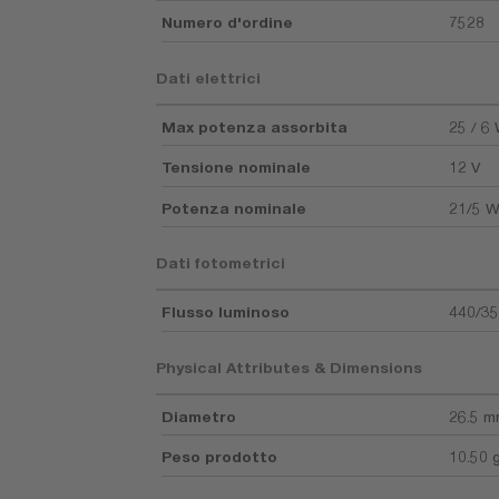
Numero d'ordine
7528
Dati elettrici
Max potenza assorbita
25 / 6
Tensione nominale
12 V
Potenza nominale
21/5 
Dati fotometrici
Flusso luminoso
440/35
Physical Attributes & Dimensions
Diametro
26.5 
Peso prodotto
10.50 