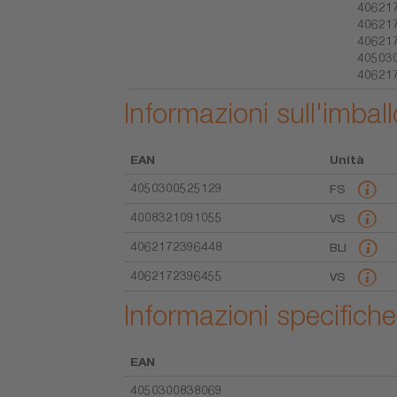
406217
406217
406217
405030
40621
Informazioni sull'imball
EAN
Unità
4050300525129
FS
4008321091055
VS
4062172396448
BLI
4062172396455
VS
Informazioni specifiche
EAN
4050300838069