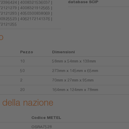
database SCIP
2396424 | 4008321536037 |
2121279 | 4008321912565 |
2121293 | 4050300838069 |
0925523 | 4062172141376 |
72121255
o
Pezzo
Dimensioni
10
58mm x 54mm x 139mm
50
273mm x 145mm x 65mm
2
70mm x 27mm x 95mm
20
164mm x 124mm x 78mm
 della nazione
Codice METEL
OSRA7528