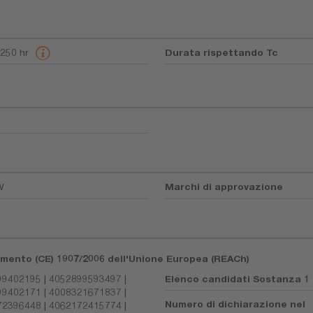
1250 hr
Durata rispettando Tc
W
Marchi di approvazione
lamento (CE) 1907/2006 dell'Unione Europea (REACh)
9402195 | 4052899593497 |
Elenco candidati Sostanza 1
9402171 | 4008321671837 |
Numero di dichiarazione nel
2396448 | 4062172415774 |