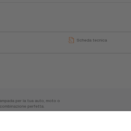
Scheda tecnica
lampada per la tua auto, moto o
 combinazione perfetta.
ceglilalucegiusta