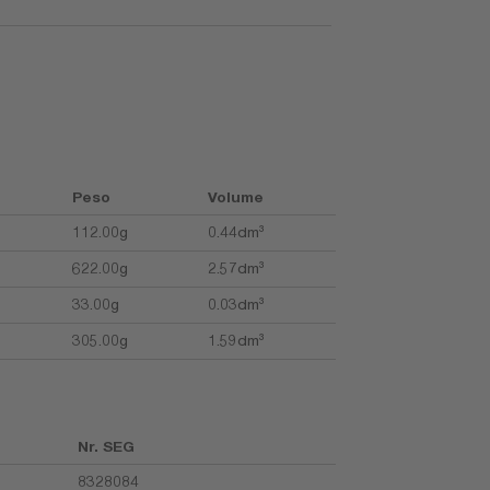
Peso
Volume
112.00g
0.44dm³
622.00g
2.57dm³
33.00g
0.03dm³
305.00g
1.59dm³
Nr. SEG
8328084