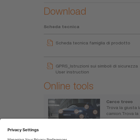
Download
Scheda tecnica
Scheda tecnica famiglia di prodotto
GPRS_Istruzioni sui simboli di sicurezza
User instruction
Online tools
Cerco trovo
Trova la giusta 
camion.Trova la
www.osram.it/s