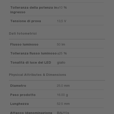
Tolleranza della potenza in
±10 %
ingresso
Tensione di prova
13,5 V
Dati fotometrici
Flusso luminoso
50 lm
Tolleranza flusso luminoso
±25 %
Tonalità di luce del LED
giallo
Physical Attributes & Dimensions
Diametro
25.0 mm
Peso prodotto
16.00 g
Lunghezza
52.5 mm
Attacco (denominazione
BAU15s