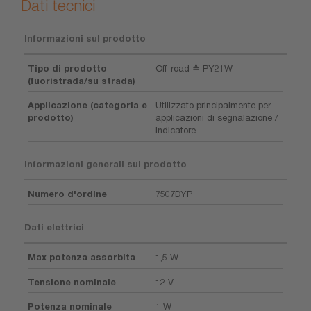
Dati tecnici
Informazioni sul prodotto
Tipo di prodotto
Off-road ≙ PY21W
(fuoristrada/su strada)
Applicazione (categoria e
Utilizzato principalmente per
prodotto)
applicazioni di segnalazione /
indicatore
Informazioni generali sul prodotto
Numero d'ordine
7507DYP
Dati elettrici
Max potenza assorbita
1,5 W
Tensione nominale
12 V
Potenza nominale
1 W