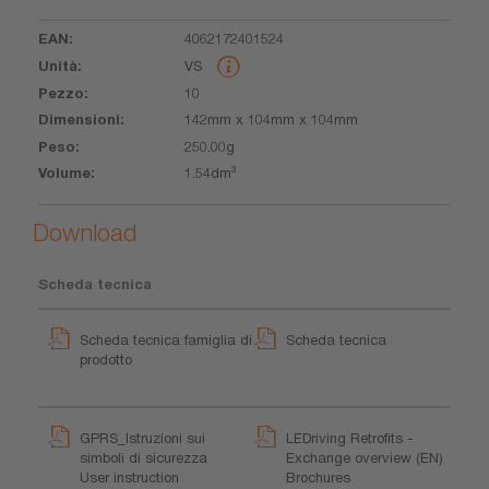
4062172401524
VS
10
142mm x 104mm x 104mm
250.00g
1.54dm³
Download
Scheda tecnica
Scheda tecnica famiglia di
Scheda tecnica
prodotto
GPRS_Istruzioni sui
LEDriving Retrofits -
simboli di sicurezza
Exchange overview (EN)
User instruction
Brochures