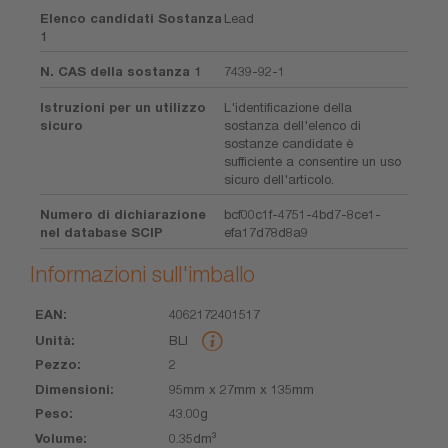
Elenco candidati Sostanza
Lead
1
N. CAS della sostanza 1
7439-92-1
Istruzioni per un utilizzo
L'identificazione della
sicuro
sostanza dell'elenco di
sostanze candidate è
sufficiente a consentire un uso
sicuro dell'articolo.
Numero di dichiarazione
bcf00c1f-4751-4bd7-8ce1-
nel database SCIP
efa17d78d8a9
Informazioni sull'imballo
4062172401517
EAN
Unità
Pezzo
Dimensioni
Peso
Volume
BLI
2
95mm x 27mm x 135mm
43.00g
0.35dm³