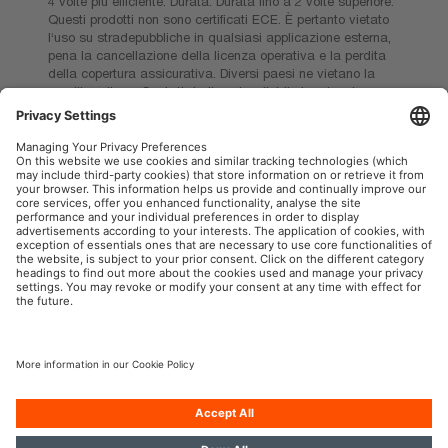
4 volte più efficiente. Durata. Durata fino a 2 volte superiore.
Questi prodotti non sono certificati ECE. È pertanto vietato
l‘uso su stradepubbliche in qualsiasi applicazione esterna,
pena la cancellazione della licenza operativa e la perdita
della copertura assicurativa. Diversi paesi ne vietano la
vendita e l’uso. Contattate il vostro distributore locale per
informazioni sulla disponibilità nel vostro paese.
Sostituzione del prodotto difettoso in caso di utilizzo non
professionale.
OSRAM Automotive nei Social
P.IVA 00745030155
Società
Condizioni generali di utilizzo
Norme sulla Privacy
Informativa sui cookie
Politica sull’IA
Contatti