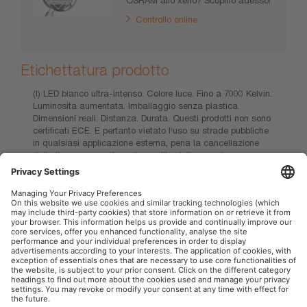
Controllo online
Etichettatura prodotto
(I) LED bianco ultra-intenso. Colore luce. Fino a 7000 Kelvin.
Luminosita aumentata. Imballaggio senza plastica.
Dimensioni reali. Distanza. Durata. Questi prodotti non sono
certificati ECE. E pertanto vietato l‘uso su strade pubbliche
in qualsiasi applicazione esterna, pena la cancellazione
della licenza operativa e la perdita della copertura
assicurativa. Diversi paesi ne vietano la vendita e l’uso.
Contattate il vostro distributore locale per informazioni sulla
disponibilita nel vostro paese.
OSRAM Automotive nei Social