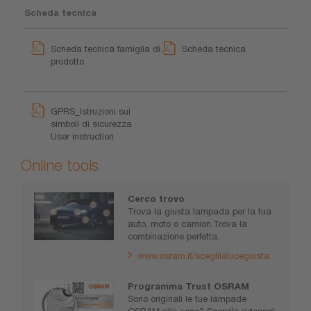
Scheda tecnica
Scheda tecnica famiglia di
Scheda tecnica
prodotto
GPRS_Istruzioni sui
simboli di sicurezza
User instruction
Online tools
Cerco trovo
Trova la giusta lampada per la tua
auto, moto o camion.Trova la
combinazione perfetta.
www.osram.it/sceglilalucegiusta
Programma Trust OSRAM
Sono originali le tue lampade
OSRAM allo xeno? Scoprilo adesso!