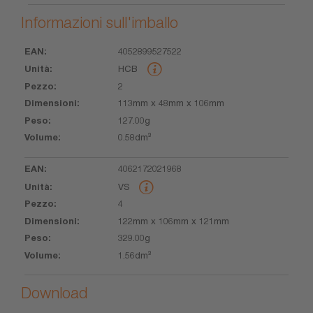
Informazioni sull'imballo
4052899527522
EAN
Unità
Pezzo
Dimensioni
Peso
Volume
HCB
2
113mm x 48mm x 106mm
127.00g
0.58dm³
4062172021968
VS
4
122mm x 106mm x 121mm
329.00g
1.56dm³
Download