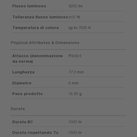
Flusso luminoso
3200 lm
Tolleranza flusso luminoso
±15 %
Temperatura di colore
up to 7000 K
Physical Attributes & Dimensions
Attacco (denominazione
P32d-5
da norma)
Lunghezza
77.3 mm
Diametro
9 mm
Peso prodotto
16.30 g
Durata
Durata B3
1000 hr
Durata rispettando Tc
1500 hr