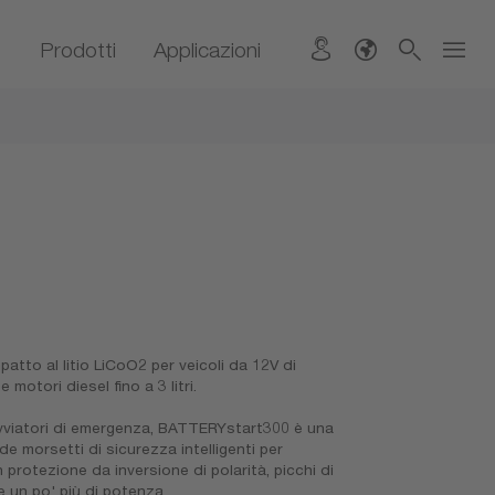
Prodotti
Applicazioni
o al litio LiCoO2 per veicoli da 12V di
 motori diesel fino a 3 litri.
i avviatori di emergenza, BATTERYstart300 è una
 morsetti di sicurezza intelligenti per
 protezione da inversione di polarità, picchi di
 un po' più di potenza.