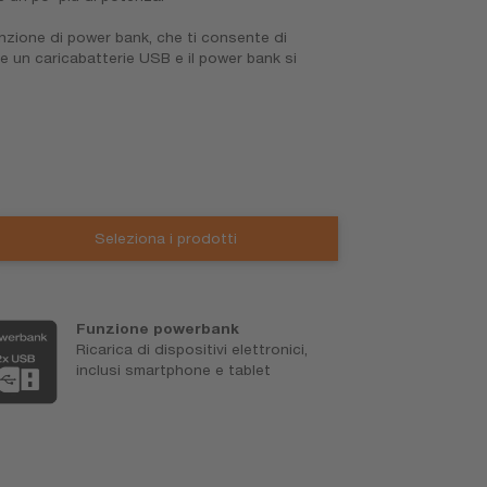
unzione di power bank, che ti consente di
re un caricabatterie USB e il power bank si
Seleziona i prodotti
Funzione powerbank
C
Ricarica di dispositivi elettronici,
d
inclusi smartphone e tablet
P
1
li